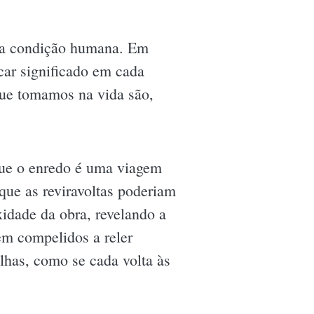
e a condição humana. Em
car significado em cada
 que tomamos na vida são,
que o enredo é uma viagem
ue as reviravoltas poderiam
xidade da obra, revelando a
em compelidos a reler
has, como se cada volta às