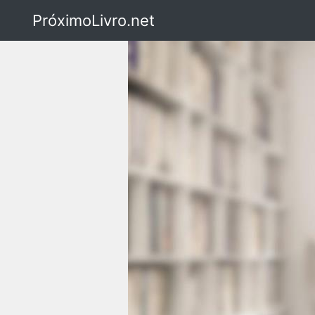
PróximoLivro.net