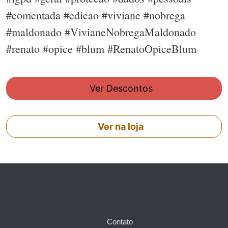
#comentada #edicao #viviane #nobrega
#maldonado #VivianeNobregaMaldonado
#renato #opice #blum #RenatoOpiceBlum
Ver Descontos
Ver na loja
Contato