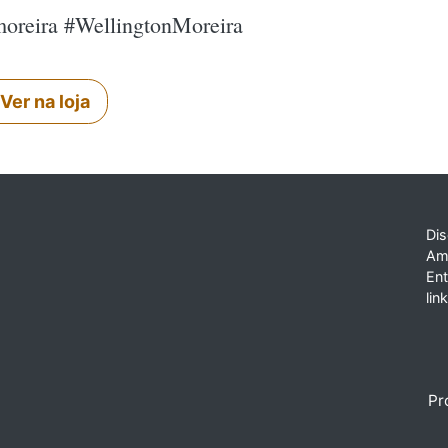
#moreira #WellingtonMoreira
Ver na loja
Dis
Am
En
lin
Pr