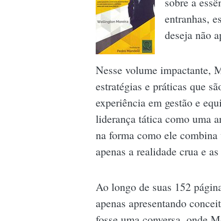
sobre a essê
entranhas, e
deseja não a
Nesse volume impactante, Mo
estratégias e práticas que 
experiência em gestão e equi
liderança tática como uma ar
na forma como ele combina t
apenas a realidade crua e as
Ao longo de suas 152 páginas
apenas apresentando conceit
fosse uma conversa, onde Mor