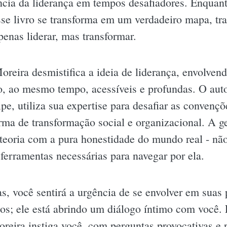
ncia da liderança em tempos desafiadores. Enquan
sse livro se transforma em um verdadeiro mapa, t
penas liderar, mas transformar.
reira desmistifica a ideia de liderança, envolven
são, ao mesmo tempo, acessíveis e profundas. O au
pe, utiliza sua expertise para desafiar as convençõ
ma de transformação social e organizacional. A ge
eoria com a pura honestidade do mundo real - não
 ferramentas necessárias para navegar por ela.
, você sentirá a urgência de se envolver em suas 
os; ele está abrindo um diálogo íntimo com você.
eira instiga você, com perguntas provocativas e r