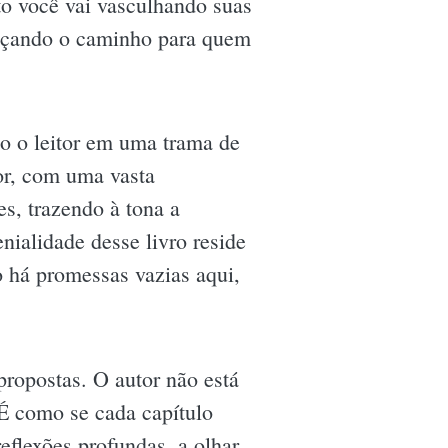
to você vai vasculhando suas
raçando o caminho para quem
do o leitor em uma trama de
tor, com uma vasta
es, trazendo à tona a
nialidade desse livro reside
 há promessas vazias aqui,
propostas. O autor não está
 É como se cada capítulo
eflexões profundas, a olhar