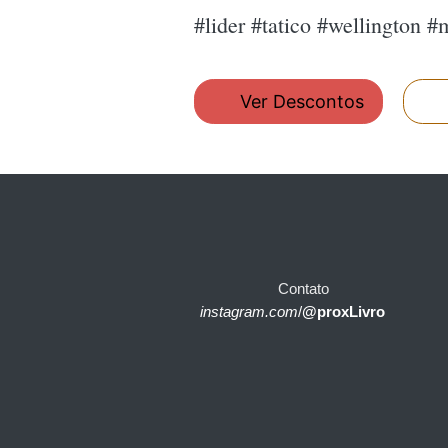
#lider #tatico #wellington 
Ver Descontos
Contato
instagram.com
/
@proxLivro