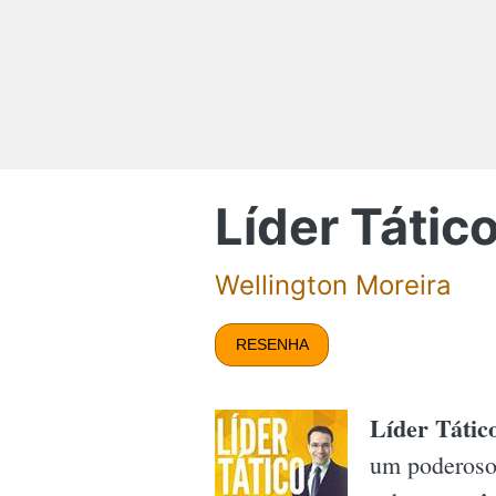
Líder Tátic
Wellington Moreira
RESENHA
Líder Tátic
um poderoso 