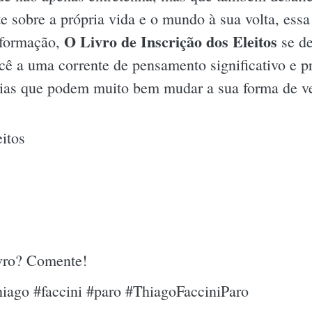
te sobre a própria vida e o mundo à sua volta, ess
O Livro de Inscrição dos Eleitos
nformação,
se de
cê a uma corrente de pensamento significativo e p
deias que podem muito bem mudar a sua forma de v
eitos
ivro? Comente!
thiago #faccini #paro #ThiagoFacciniParo