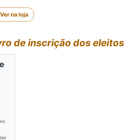
Ver na loja
vro de inscrição dos eleitos
de
dos
has