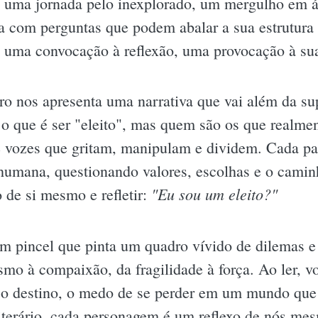
a uma jornada pelo inexplorado, um mergulho em 
a com perguntas que podem abalar a sua estrutura
é uma convocação à reflexão, uma provocação à sua
ro nos apresenta uma narrativa que vai além da sup
o que é ser "eleito", mas quem são os que realme
 vozes que gritam, manipulam e dividem. Cada pa
humana, questionando valores, escolhas e o camin
"Eu sou um eleito?"
o de si mesmo e refletir:
m pincel que pinta um quadro vívido de dilemas e 
mo à compaixão, da fragilidade à força. Ao ler, vo
o destino, o medo de se perder em um mundo que 
 literário, cada personagem é um reflexo de nós m