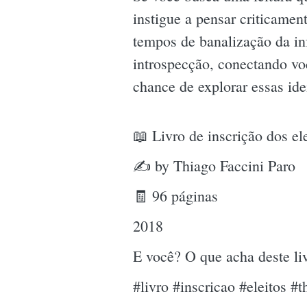
instigue a pensar criticamen
tempos de banalização da i
introspecção, conectando vo
chance de explorar essas i
📖 Livro de inscrição dos el
✍ by Thiago Faccini Paro
🧾 96 páginas
2018
E você? O que acha deste l
#livro #inscricao #eleitos #