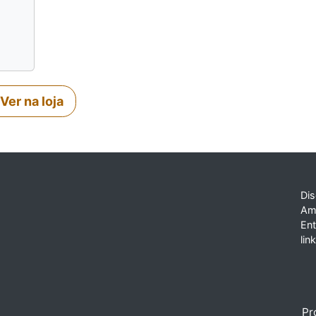
Ver na loja
Dis
Am
En
lin
Pr