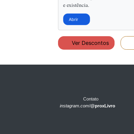
e existência.
Abrir
Ver Descontos
Contato
instagram.com
/
@proxLivro