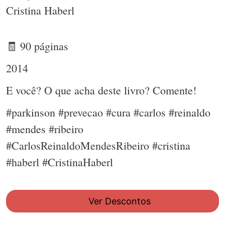
Cristina Haberl
🧾 90 páginas
2014
E você? O que acha deste livro? Comente!
#parkinson #prevecao #cura #carlos #reinaldo
#mendes #ribeiro
#CarlosReinaldoMendesRibeiro #cristina
#haberl #CristinaHaberl
Ver Descontos