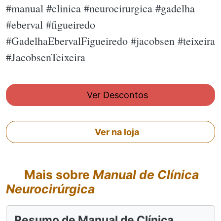
#manual #clinica #neurocirurgica #gadelha
#eberval #figueiredo
#GadelhaEbervalFigueiredo #jacobsen #teixeira
#JacobsenTeixeira
Ver Descontos
Ver na loja
Mais sobre
Manual de Clínica
Neurocirúrgica
Resumo de Manual de Clínica