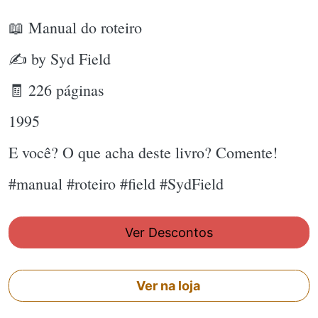
📖 Manual do roteiro
✍ by Syd Field
🧾 226 páginas
1995
E você? O que acha deste livro? Comente!
#manual #roteiro #field #SydField
Ver Descontos
Ver na loja