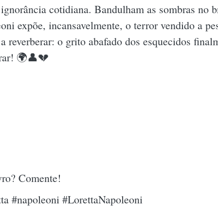
a ignorância cotidiana. Bandulham as sombras no b
leoni expõe, incansavelmente, o terror vendido a p
a reverberar: o grito abafado dos esquecidos final
orar! 🌍👤💔
ivro? Comente!
ta #napoleoni #LorettaNapoleoni