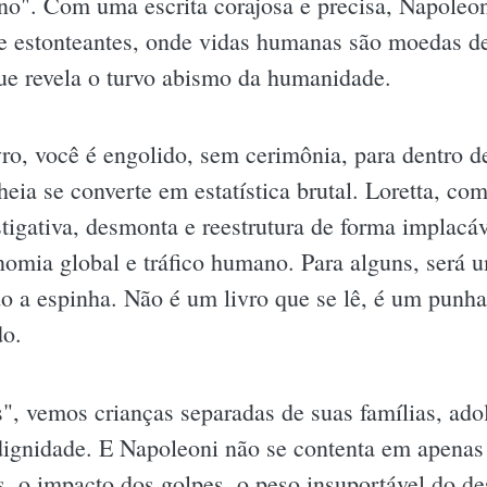
no". Com uma escrita corajosa e precisa, Napoleon
e estonteantes, onde vidas humanas são moedas d
ue revela o turvo abismo da humanidade.
vro, você é engolido, sem cerimônia, para dentro 
lheia se converte em estatística brutal. Loretta, co
stigativa, desmonta e reestrutura de forma implac
nomia global e tráfico humano. Para alguns, será 
o a espinha. Não é um livro que se lê, é um punha
do.
 vemos crianças separadas de suas famílias, adol
dignidade. E Napoleoni não se contenta em apenas n
las, o impacto dos golpes, o peso insuportável do 