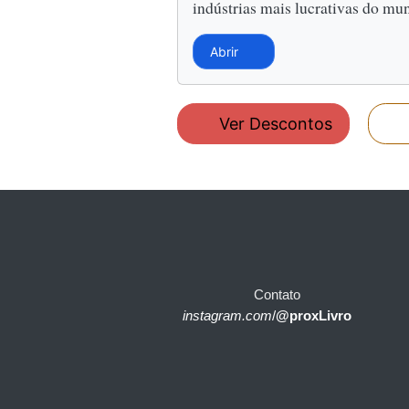
indústrias mais lucrativas do mu
Abrir
Ver Descontos
Contato
instagram.com
/
@proxLivro