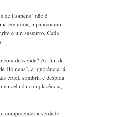
res de Homens" não é
gina em arma, a palavra em
grito e um sussurro. Cada
s.
poleoni desvenda? Ao fim da
 de Homens", a ignorância já
is cruel, sombria e despida
to na cela da complacência,
para compreender a verdade