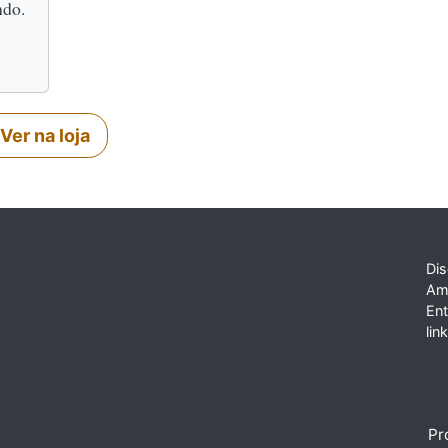
ndo.
Ver na loja
Dis
Am
En
lin
Pr