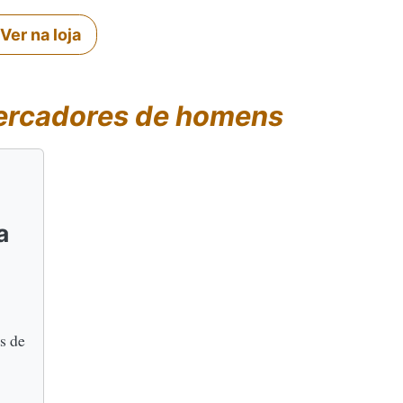
Ver na loja
rcadores de homens
a
s de