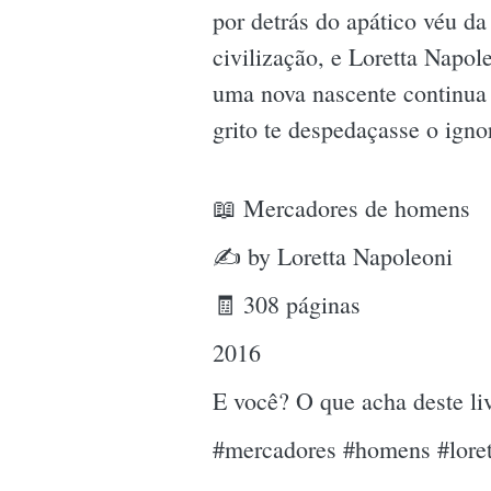
por detrás do apático véu d
civilização, e Loretta Napo
uma nova nascente continua 
grito te despedaçasse o ign
📖 Mercadores de homens
✍ by Loretta Napoleoni
🧾 308 páginas
2016
E você? O que acha deste l
#mercadores #homens #loret