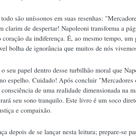
o todo são uníssonos em suas resenhas: "Mercado
m clarim de despertar! Napoleoni transforma a pá
no coração da indiferença. É, ao mesmo tempo, um 
ável bolha de ignorância que muitos de nós vivemo
a o seu papel dentro desse turbilhão moral que Na
e no espelho. Cuidado! Após concluir "Mercadores
 consciência de uma realidade dimensionada na ma
erará seu sono tranquilo. Este livro é um soco dire
ustiça e compaixão.
nça depois de se lançar nesta leitura; prepare-se 