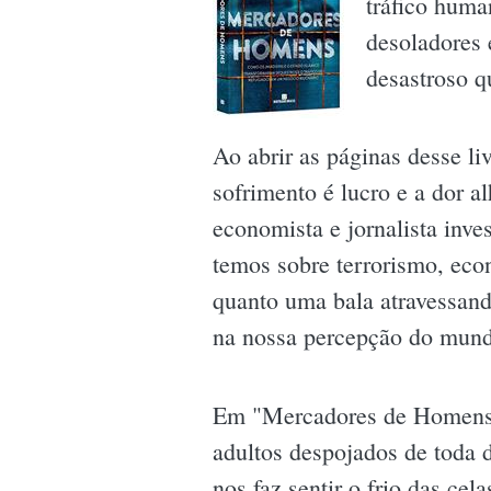
tráfico huma
desoladores 
desastroso q
Ao abrir as páginas desse li
sofrimento é lucro e a dor a
economista e jornalista inve
temos sobre terrorismo, eco
quanto uma bala atravessand
na nossa percepção do mun
Em "Mercadores de Homens",
adultos despojados de toda 
nos faz sentir o frio das ce