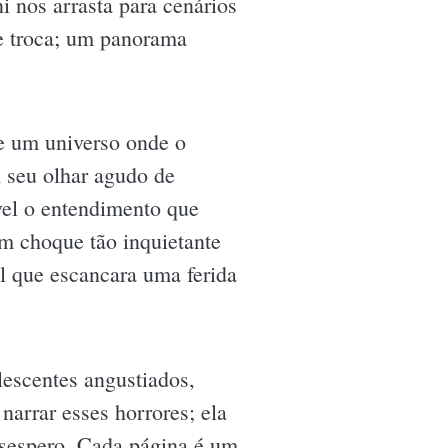
i nos arrasta para cenários
e troca; um panorama
de um universo onde o
m seu olhar agudo de
ável o entendimento que
um choque tão inquietante
l que escancara uma ferida
escentes angustiados,
arrar esses horrores; ela
desespero. Cada página é um