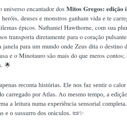
Mitos Gregos: edição i
o universo encantador dos
 heróis, deuses e monstros ganham vida e te car
dilemas épicos. Nathaniel Hawthorne, com sua plu
os transporta diretamente para o coração pulsante
 janela para um mundo onde Zeus dita o destino d
a e o Minotauro são mais do que meros contos; s
. 🌟
penas reconta histórias. Ele nos faz sentir o calo
do carregado por Atlas. Ao mesmo tempo, a edição
rma a leitura numa experiência sensorial completa
s e o sussurro dos oráculos. 📜✨️