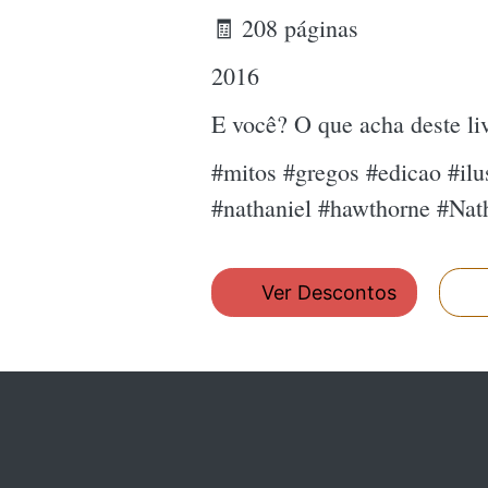
🧾 208 páginas
2016
E você? O que acha deste l
#mitos #gregos #edicao #ilus
#nathaniel #hawthorne #Nat
Ver Descontos