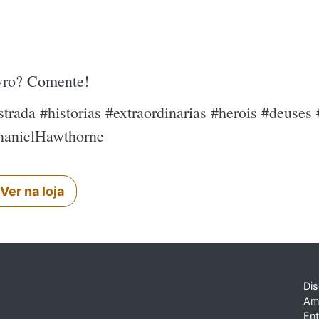
ivro? Comente!
trada #historias #extraordinarias #herois #deuses 
hanielHawthorne
Ver na loja
Dis
Am
En