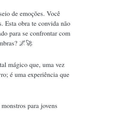
sseio de emoções. Você
os. Esta obra te convida não
rado para se confrontar com
ombras? 🌌🚀
rtal mágico que, uma vez
ivro; é uma experiência que
e monstros para jovens