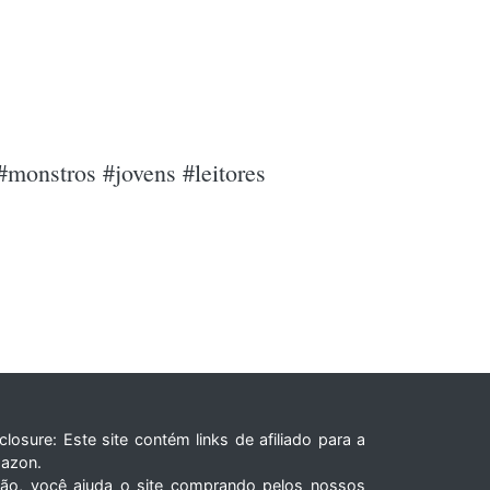
#monstros #jovens #leitores
closure: Este site contém links de afiliado para a
azon.
tão, você ajuda o site comprando pelos nossos