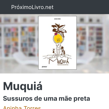
PróximoLivro.net
Muquiá
Sussuros de uma mãe preta
Aninha Torres