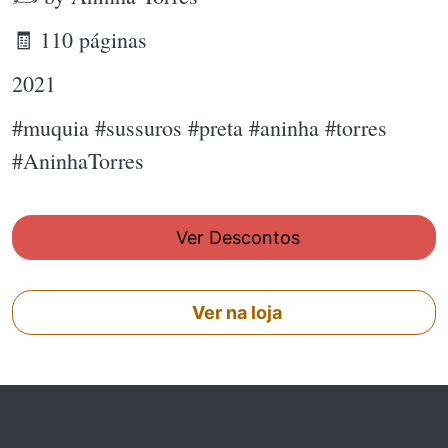
🧾 110 páginas
2021
#muquia #sussuros #preta #aninha #torres
#AninhaTorres
Ver Descontos
Ver na loja