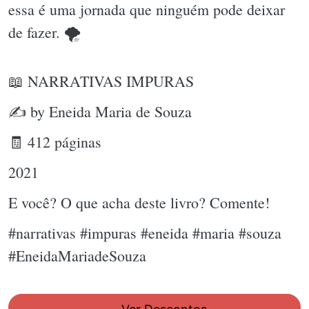
essa é uma jornada que ninguém pode deixar
de fazer. 🌪
📖 NARRATIVAS IMPURAS
✍ by Eneida Maria de Souza
🧾 412 páginas
2021
E você? O que acha deste livro? Comente!
#narrativas #impuras #eneida #maria #souza
#EneidaMariadeSouza