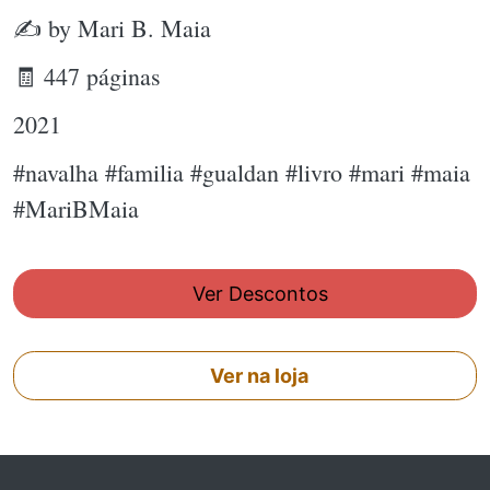
✍ by Mari B. Maia
🧾 447 páginas
2021
#navalha #familia #gualdan #livro #mari #maia
#MariBMaia
Ver Descontos
Ver na loja