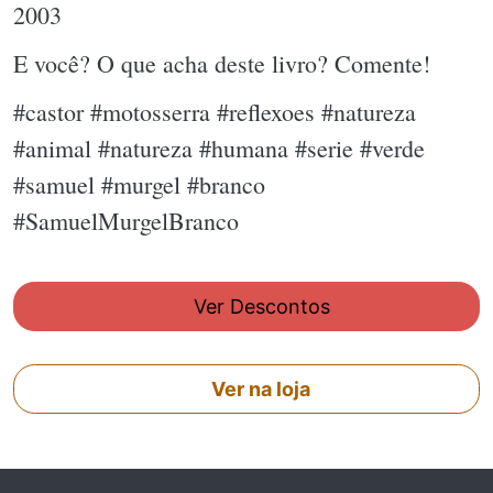
2003
E você? O que acha deste livro? Comente!
#castor #motosserra #reflexoes #natureza
#animal #natureza #humana #serie #verde
#samuel #murgel #branco
#SamuelMurgelBranco
Ver Descontos
Ver na loja