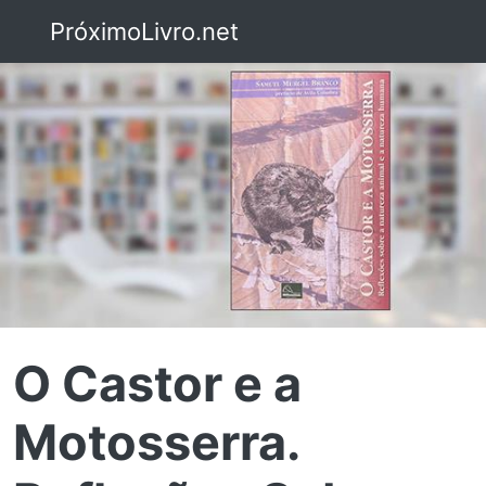
PróximoLivro.net
O Castor e a
Motosserra.