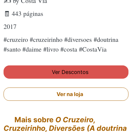
✍ by Costa Via
🧾 443 páginas
2017
#cruzeiro #cruzeirinho #diversoes #doutrina
#santo #daime #livro #costa #CostaVia
Ver Descontos
Ver na loja
Mais sobre
O Cruzeiro,
Cruzeirinho, Diversões (A doutrina