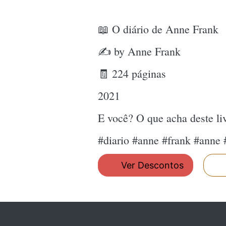
📖 O diário de Anne Frank
✍ by Anne Frank
🧾 224 páginas
2021
E você? O que acha deste l
#diario #anne #frank #anne
Ver Descontos