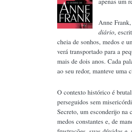
apenas um re
Anne Frank,
diário
, escr
cheia de sonhos, medos e um
verá transportado para a pe
mais de dois anos. Cada pal
ao seu redor, manteve uma 
O contexto histórico é brut
perseguidos sem misericórdi
Secreto, um esconderijo na c
medos constantes e, de mane
frustrações, suas dúvidas e,