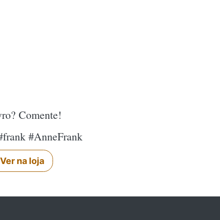
ivro? Comente!
 #frank #AnneFrank
Ver na loja