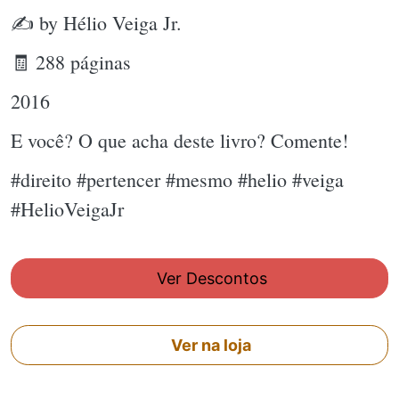
✍ by Hélio Veiga Jr.
🧾 288 páginas
2016
E você? O que acha deste livro? Comente!
#direito #pertencer #mesmo #helio #veiga
#HelioVeigaJr
Ver Descontos
Ver na loja