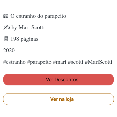
📖 O estranho do parapeito
✍ by Mari Scotti
🧾 198 páginas
2020
#estranho #parapeito #mari #scotti #MariScotti
Ver Descontos
Ver na loja