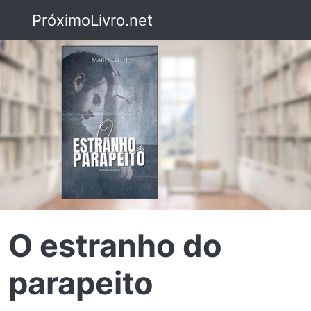
PróximoLivro.net
O estranho do
parapeito