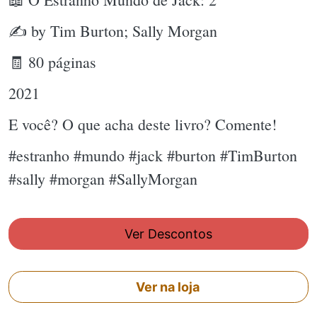
✍ by Tim Burton; Sally Morgan
🧾 80 páginas
2021
E você? O que acha deste livro? Comente!
#estranho #mundo #jack #burton #TimBurton
#sally #morgan #SallyMorgan
Ver Descontos
Ver na loja