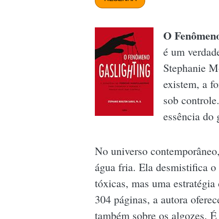
O Fenômeno
é um verdade
Stephanie Mo
existem, a f
sob controle
essência do g
No universo contemporâneo, 
água fria. Ela desmistifica 
tóxicas, mas uma estratégia 
304 páginas, a autora oferec
também sobre os algozes. É 