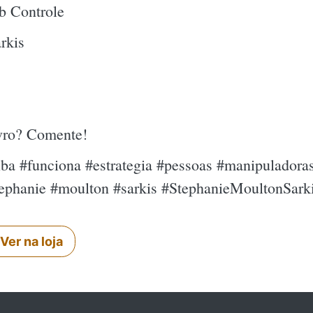
b Controle
rkis
ivro? Comente!
ba #funciona #estrategia #pessoas #manipuladoras
tephanie #moulton #sarkis #StephanieMoultonSark
Ver na loja