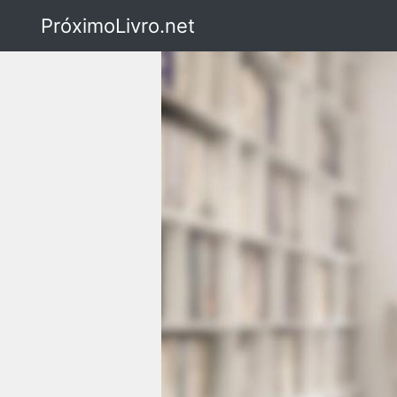
PróximoLivro.net