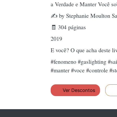
a Verdade e Manter Você so
✍ by Stephanie Moulton Sa
🧾 304 páginas
2019
E você? O que acha deste l
#fenomeno #gaslighting #sai
#manter #voce #controle #s
Ver Descontos