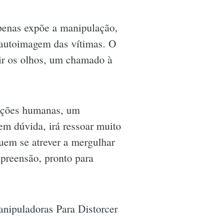
apenas expõe a manipulação,
 autoimagem das vítimas. O
ir os olhos, um chamado à
lações humanas, um
em dúvida, irá ressoar muito
uem se atrever a mergulhar
preensão, pronto para
nipuladoras Para Distorcer