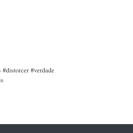
 #distorcer #verdade
is