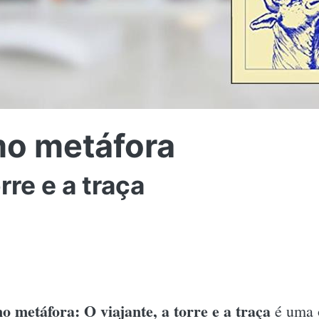
mo metáfora
rre e a traça
o metáfora: O viajante, a torre e a traça
é uma 