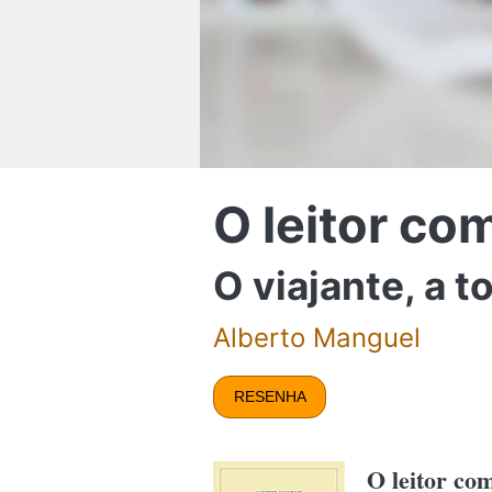
O leitor co
O viajante, a to
Alberto Manguel
RESENHA
O leitor com