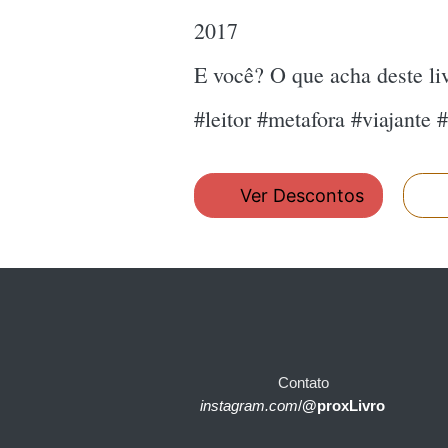
2017
E você? O que acha deste l
#leitor #metafora #viajante
Ver Descontos
Contato
instagram.com
/
@proxLivro