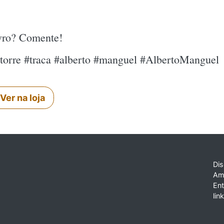
ivro? Comente!
 #torre #traca #alberto #manguel #AlbertoManguel
Ver na loja
Dis
Am
En
lin