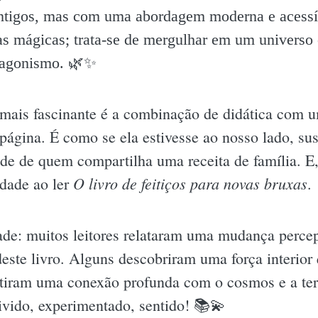
tigos, mas com uma abordagem moderna e acessíve
ras mágicas; trata-se de mergulhar em um universo
agonismo. 🌿✨️
a mais fascinante é a combinação de didática com 
gina. É como se ela estivesse ao nosso lado, sus
ade de quem compartilha uma receita de família. E
O livro de feitiços para novas bruxas
ndade ao ler
.
de: muitos leitores relataram uma mudança percep
este livro. Alguns descobriram uma força interio
ntiram uma conexão profunda com o cosmos e a ter
vivido, experimentado, sentido! 📚💫