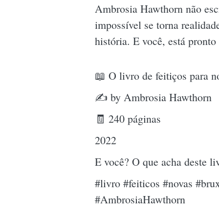
Ambrosia Hawthorn não escr
impossível se torna realidad
história. E você, está pront
📖 O livro de feitiços para 
✍ by Ambrosia Hawthorn
🧾 240 páginas
2022
E você? O que acha deste l
#livro #feiticos #novas #br
#AmbrosiaHawthorn