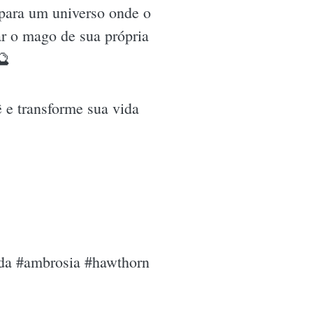
para um universo onde o
ar o mago de sua própria
🔮
ê e transforme sua vida
ida #ambrosia #hawthorn