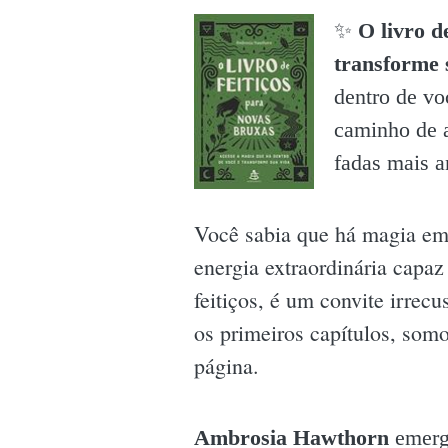
✨️
O livro d
transforme 
dentro de vo
caminho de a
fadas mais a
Você sabia que há magia em
energia extraordinária capaz
feitiços, é um convite irre
os primeiros capítulos, somo
página.
Ambrosia Hawthorn
emerge