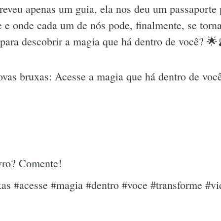
eveu apenas um guia, ela nos deu um passaporte 
e e onde cada um de nós pode, finalmente, se torn
o para descobrir a magia que há dentro de você? 🌟
novas bruxas: Acesse a magia que há dentro de voc
ivro? Comente!
uxas #acesse #magia #dentro #voce #transforme #v