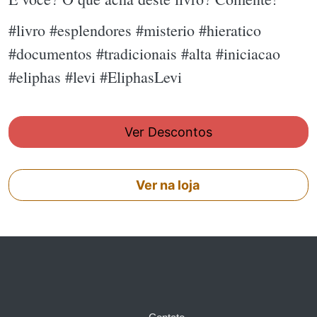
#livro #esplendores #misterio #hieratico
#documentos #tradicionais #alta #iniciacao
#eliphas #levi #EliphasLevi
Ver Descontos
Ver na loja