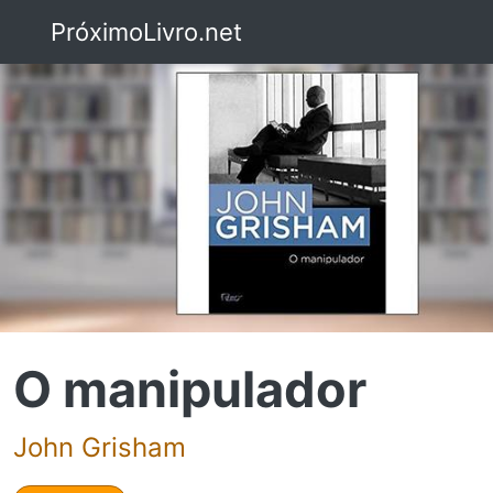
PróximoLivro.net
O manipulador
John Grisham