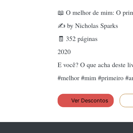
📖 O melhor de mim: O prime
✍ by Nicholas Sparks
🧾 352 páginas
2020
E você? O que acha deste l
#melhor #mim #primeiro #am
Ver Descontos