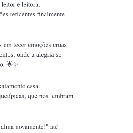
eitor e leitora,
ões reticentes finalmente
ks em tecer emoções cruas
ntos, onde a alegria se
o. 🌟✨️
exatamente essa
rquetípicas, que nos lembram
 alma novamente!" até