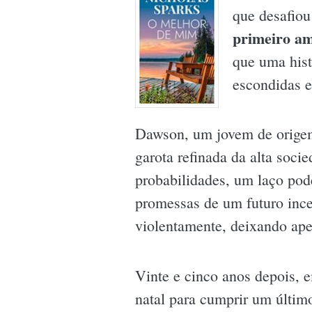
que desafiou
primeiro am
que uma hist
escondidas e
Dawson, um jovem de orige
garota refinada da alta soc
probabilidades, um laço pode
promessas de um futuro incer
violentamente, deixando ap
Vinte e cinco anos depois, 
natal para cumprir um últ