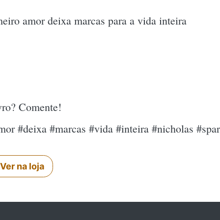
iro amor deixa marcas para a vida inteira
ivro? Comente!
or #deixa #marcas #vida #inteira #nicholas #spa
Ver na loja