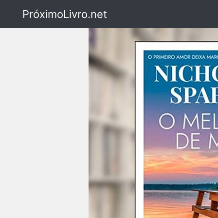
PróximoLivro.net