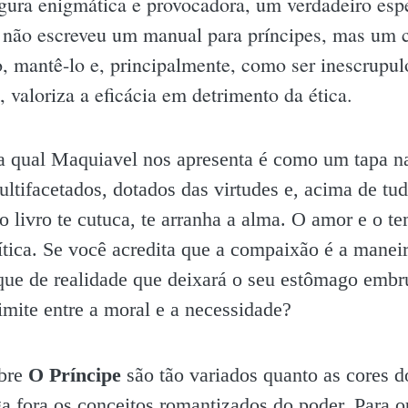
ura enigmática e provocadora, um verdadeiro espe
 não escreveu um manual para príncipes, mas um 
, mantê-lo e, principalmente, como ser inescrup
, valoriza a eficácia em detrimento da ética.
a qual Maquiavel nos apresenta é como um tapa na
ltifacetados, dotados das virtudes e, acima de tu
o livro te cutuca, te arranha a alma. O amor e o t
ítica. Se você acredita que a compaixão é a maneir
ue de realidade que deixará o seu estômago embr
limite entre a moral e a necessidade?
obre
O Príncipe
são tão variados quanto as cores do
 fora os conceitos romantizados do poder. Para ou