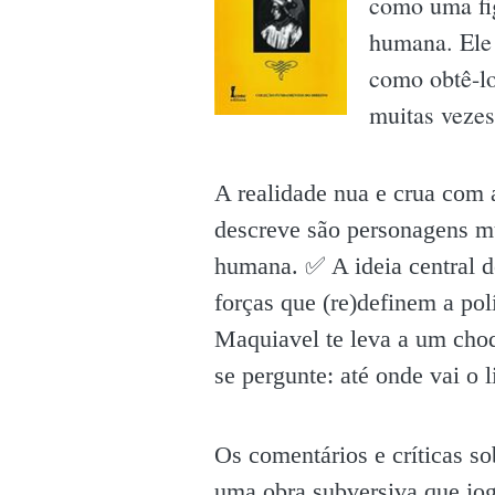
como uma fig
humana. Ele
como obtê-lo
muitas vezes
A realidade nua e crua com 
descreve são personagens mu
humana. ✅️ A ideia central d
forças que (re)definem a pol
Maquiavel te leva a um choq
se pergunte: até onde vai o 
Os comentários e críticas s
uma obra subversiva que joga