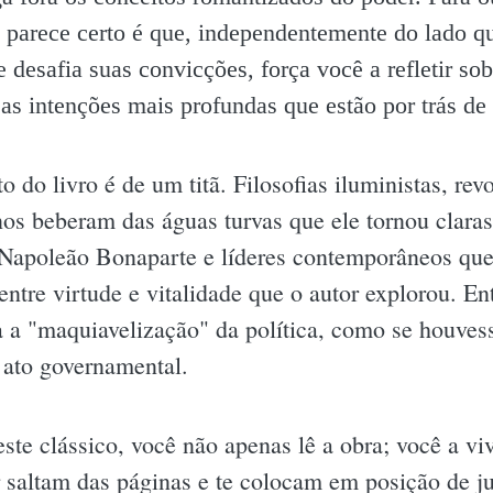
ue parece certo é que, independentemente do lado 
le desafia suas convicções, força você a refletir s
as intenções mais profundas que estão por trás de
to do livro é de um titã. Filosofias iluministas, re
os beberam das águas turvas que ele tornou clara
 Napoleão Bonaparte e líderes contemporâneos que,
tre virtude e vitalidade que o autor explorou. Entr
 a "maquiavelização" da política, como se houves
 ato governamental.
te clássico, você não apenas lê a obra; você a viv
 saltam das páginas e te colocam em posição de jui