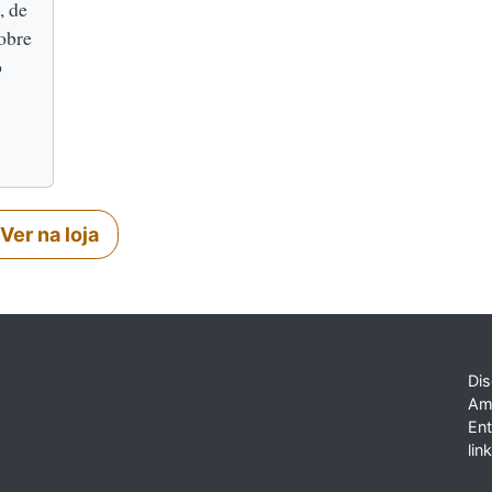
, de
obre
o
Ver na loja
Dis
Am
En
lin