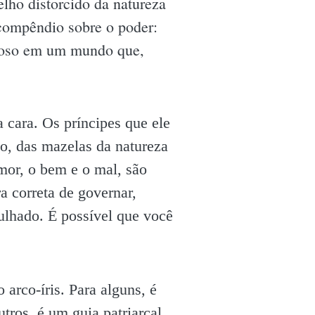
lho distorcido da natureza
compêndio sobre o poder:
uloso em um mundo que,
 cara. Os príncipes que ele
do, das mazelas da natureza
emor, o bem e o mal, são
a correta de governar,
ulhado. É possível que você
 arco-íris. Para alguns, é
tros, é um guia patriarcal