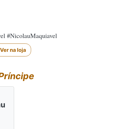
vel #NicolauMaquiavel
Ver na loja
Príncipe
au