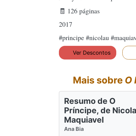
🧾 126 páginas
2017
#principe #nicolau #maquia
Ver Descontos
Mais sobre
O 
Resumo de O
Príncipe, de Nicol
Maquiavel
Ana Bia