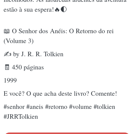
estão à sua espera!🔥🌓
📖 O Senhor dos Anéis: O Retorno do rei
(Volume 3)
✍ by J. R. R. Tolkien
🧾 450 páginas
1999
E você? O que acha deste livro? Comente!
#senhor #aneis #retorno #volume #tolkien
#JRRTolkien