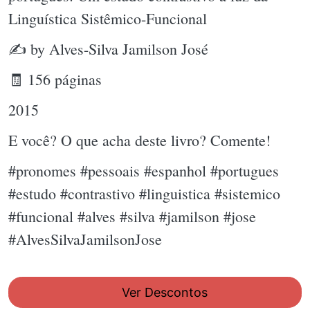
Linguística Sistêmico-Funcional
✍ by Alves-Silva Jamilson José
🧾 156 páginas
2015
E você? O que acha deste livro? Comente!
#pronomes #pessoais #espanhol #portugues
#estudo #contrastivo #linguistica #sistemico
#funcional #alves #silva #jamilson #jose
#AlvesSilvaJamilsonJose
Ver Descontos