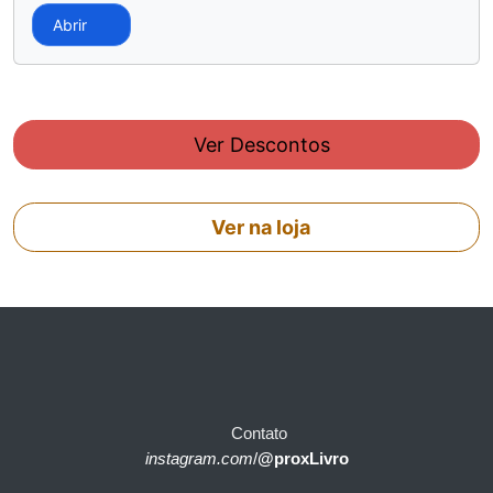
Abrir
Ver Descontos
Ver na loja
Contato
instagram.com
/
@proxLivro