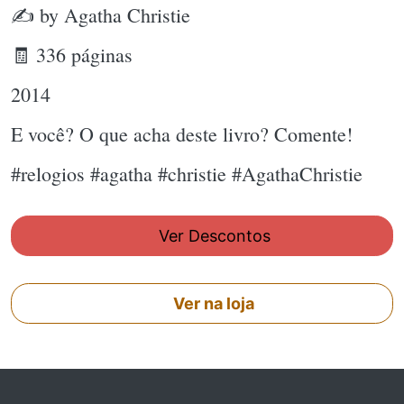
✍ by Agatha Christie
🧾 336 páginas
2014
E você? O que acha deste livro? Comente!
#relogios #agatha #christie #AgathaChristie
Ver Descontos
Ver na loja