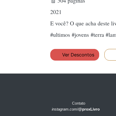
🧾 304 páginas
2021
E você? O que acha deste l
#ultimos #jovens #terra #la
Ver Descontos
Contato
instagram.com
/
@proxLivro