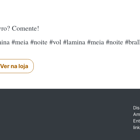
ivro? Comente!
mina #meia #noite #vol #lamina #meia #noite #bral
Ver na loja
Dis
Am
En
lin