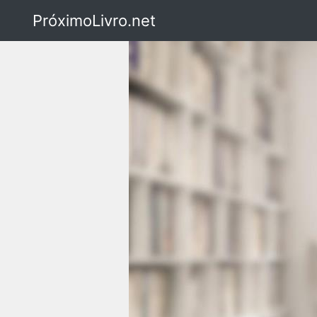
PróximoLivro.net