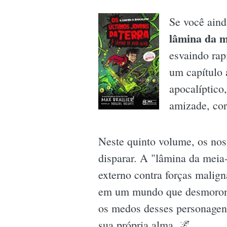
Se você ain
lâmina da m
esvaindo rap
um capítulo 
apocalíptico
amizade, cor
Neste quinto volume, os nos
disparar. A "lâmina da meia
externo contra forças malign
em um mundo que desmoronou.
os medos desses personagens
sua própria alma. 🌌