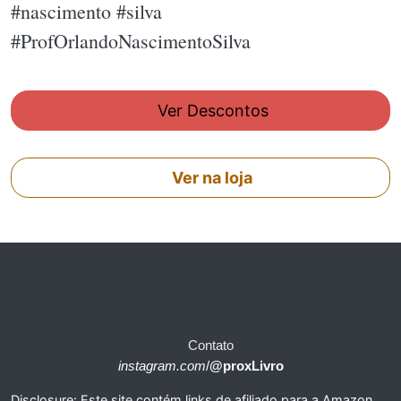
#nascimento #silva
#ProfOrlandoNascimentoSilva
Ver Descontos
Ver na loja
Contato
instagram.com
/
@proxLivro
Disclosure: Este site contém links de afiliado para a Amazon.