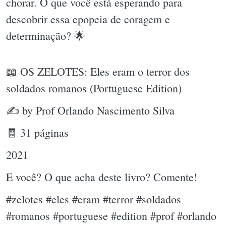
chorar. O que você está esperando para
descobrir essa epopeia de coragem e
determinação? 🌟
📖 OS ZELOTES: Eles eram o terror dos
soldados romanos (Portuguese Edition)
✍ by Prof Orlando Nascimento Silva
🧾 31 páginas
2021
E você? O que acha deste livro? Comente!
#zelotes #eles #eram #terror #soldados
#romanos #portuguese #edition #prof #orlando