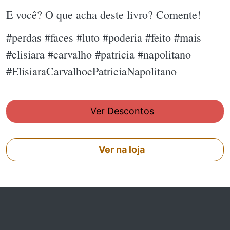
E você? O que acha deste livro? Comente!
#perdas #faces #luto #poderia #feito #mais
#elisiara #carvalho #patricia #napolitano
#ElisiaraCarvalhoePatriciaNapolitano
Ver Descontos
Ver na loja