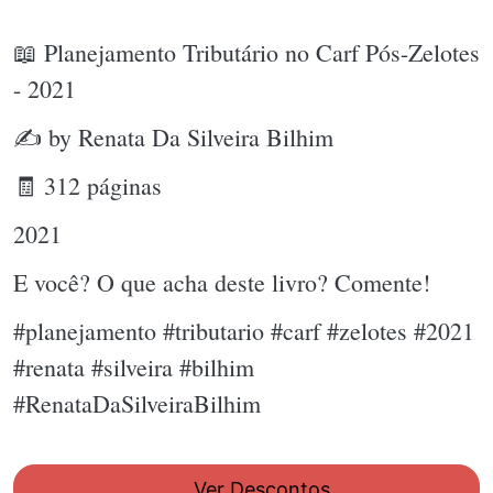
📖 Planejamento Tributário no Carf Pós-Zelotes
- 2021
✍ by Renata Da Silveira Bilhim
🧾 312 páginas
2021
E você? O que acha deste livro? Comente!
#planejamento #tributario #carf #zelotes #2021
#renata #silveira #bilhim
#RenataDaSilveiraBilhim
Ver Descontos