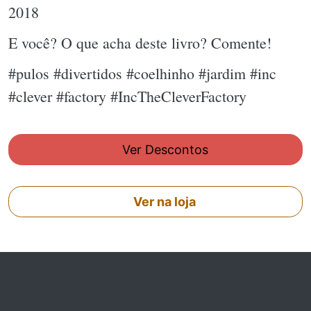
2018
E você? O que acha deste livro? Comente!
#pulos #divertidos #coelhinho #jardim #inc
#clever #factory #IncTheCleverFactory
Ver Descontos
Ver na loja