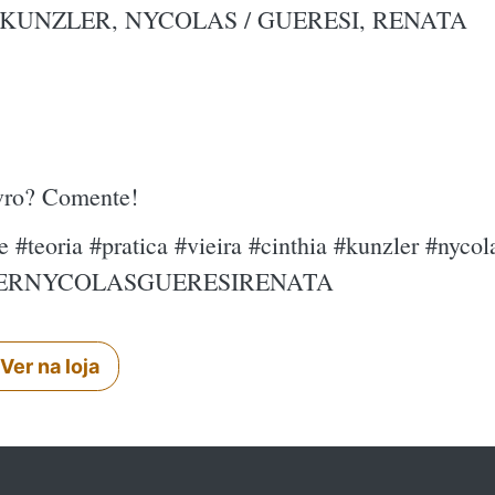
/ KUNZLER, NYCOLAS / GUERESI, RENATA
ivro? Comente!
e #teoria #pratica #vieira #cinthia #kunzler #nycol
LERNYCOLASGUERESIRENATA
Ver na loja