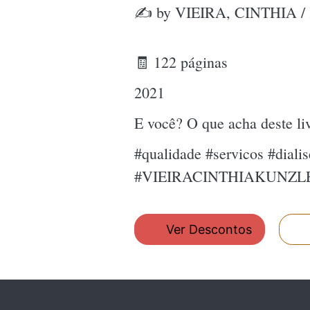
✍ by VIEIRA, CINTHIA 
🧾 122 páginas
2021
E você? O que acha deste l
#qualidade #servicos #dialis
#VIEIRACINTHIAKUNZ
Ver Descontos