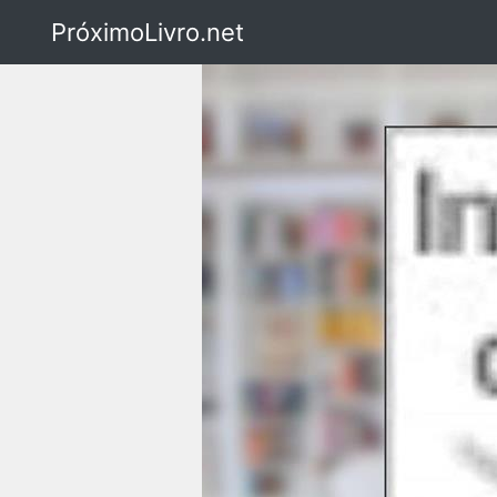
PróximoLivro.net