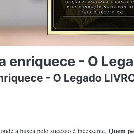
 enriquece - O Leg
riquece - O Legado LIVR
Quem pen
nde a busca pelo sucesso é incessante,