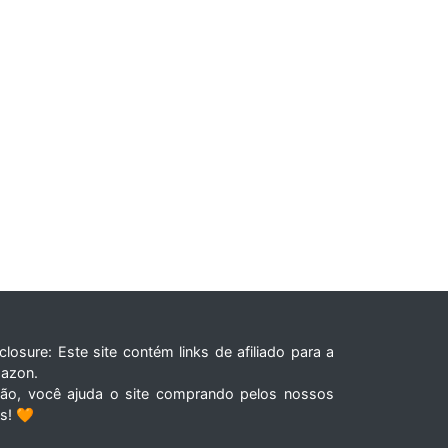
closure: Este site contém links de afiliado para a
azon.
tão, você ajuda o site comprando pelos nossos
ks! 🧡