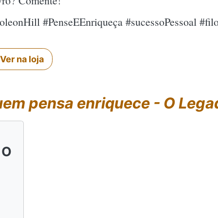
ivro? Comente!
leonHill #PenseEEnriqueça #sucessoPessoal #fil
Ver na loja
em pensa enriquece - O Lega
 O