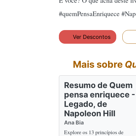
E você? O que acha deste l
#quemPensaEnriquece #Napo
Ver Descontos
Mais sobre
Qu
Resumo de Quem
pensa enriquece -
Legado, de
Napoleon Hill
Ana Bia
Explore os 13 princípios de