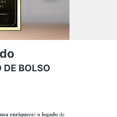
ado
O DE BOLSO
sa enriquece: o legado
de