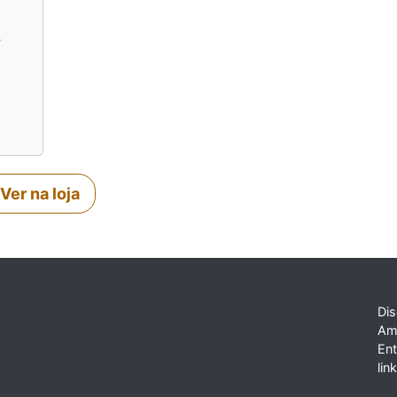
a
Ver na loja
Dis
Am
En
lin