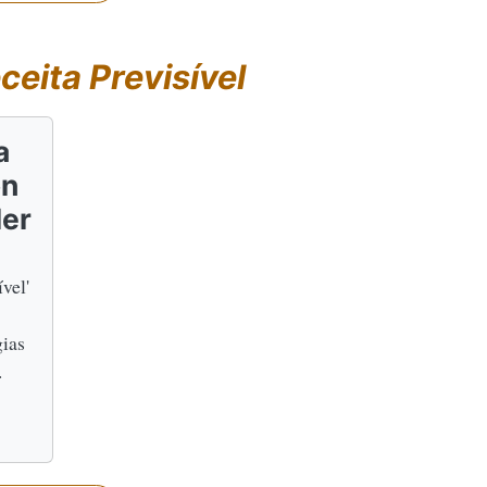
ceita Previsível
a
on
ler
vel'
gias
.