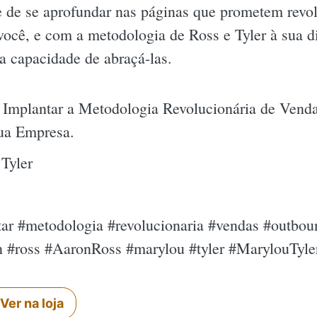
 de se aprofundar nas páginas que prometem revol
você, e com a metodologia de Ross e Tyler à sua di
a capacidade de abraçá-las.
o Implantar a Metodologia Revolucionária de Ven
Sua Empresa.
Tyler
ntar #metodologia #revolucionaria #vendas #outboun
n #ross #AaronRoss #marylou #tyler #MarylouTyle
Ver na loja