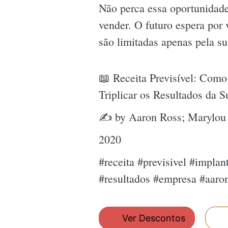
Não perca essa oportunidade
vender. O futuro espera por 
são limitadas apenas pela su
📖 Receita Previsível: Com
Triplicar os Resultados da 
✍ by Aaron Ross; Marylou 
2020
#receita #previsivel #impla
#resultados #empresa #aaro
Ver Descontos