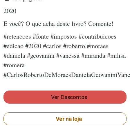
2020
E você? O que acha deste livro? Comente!
#retencoes #fonte #impostos #contribuicoes
#edicao #2020 #carlos #roberto #moraes
#daniela #geovanini #vanessa #miranda #milisa
#romera
#CarlosRobertoDeMoraesDanielaGeovaniniVan
Ver Descontos
Ver na loja