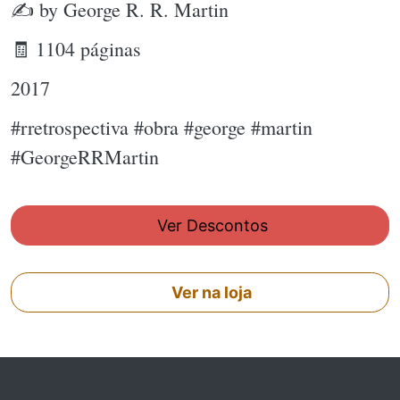
✍ by George R. R. Martin
🧾 1104 páginas
2017
#rretrospectiva #obra #george #martin
#GeorgeRRMartin
Ver Descontos
Ver na loja