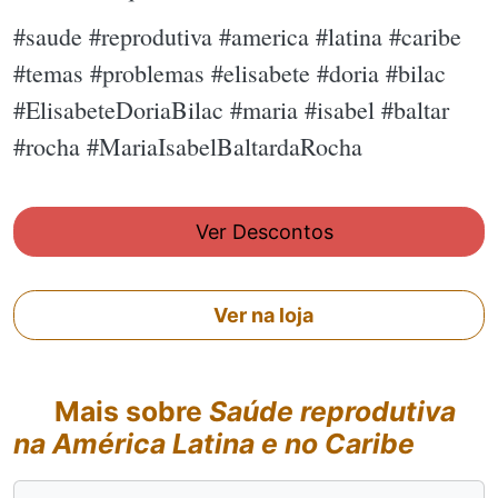
#saude #reprodutiva #america #latina #caribe
#temas #problemas #elisabete #doria #bilac
#ElisabeteDoriaBilac #maria #isabel #baltar
#rocha #MariaIsabelBaltardaRocha
Ver Descontos
Ver na loja
Mais sobre
Saúde reprodutiva
na América Latina e no Caribe