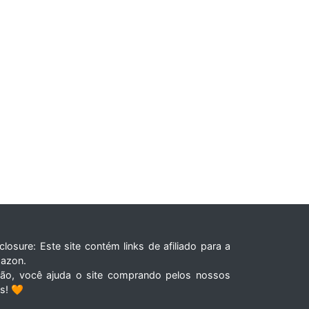
closure: Este site contém links de afiliado para a
azon.
tão, você ajuda o site comprando pelos nossos
ks! 🧡