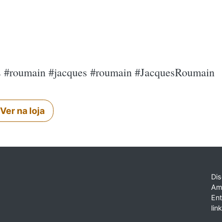
es #roumain #jacques #roumain #JacquesRoumain
Ver na loja
Dis
Am
En
lin