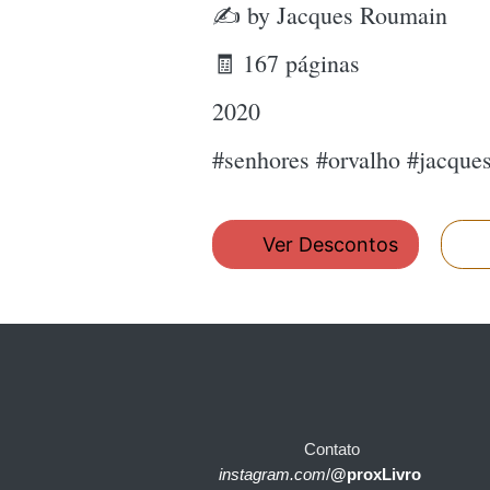
✍ by Jacques Roumain
🧾 167 páginas
2020
#senhores #orvalho #jacqu
Ver Descontos
Contato
instagram.com
/
@proxLivro