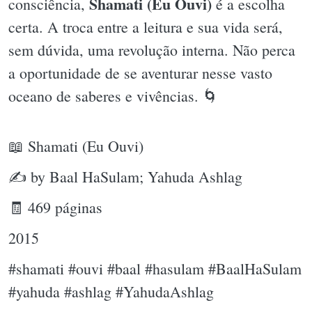
Shamati (Eu Ouvi)
consciência,
é a escolha
certa. A troca entre a leitura e sua vida será,
sem dúvida, uma revolução interna. Não perca
a oportunidade de se aventurar nesse vasto
oceano de saberes e vivências. 🌀
📖 Shamati (Eu Ouvi)
✍ by Baal HaSulam; Yahuda Ashlag
🧾 469 páginas
2015
#shamati #ouvi #baal #hasulam #BaalHaSulam
#yahuda #ashlag #YahudaAshlag