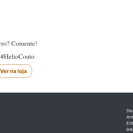
ivro? Comente!
 #HelioCouto
Ver na loja
Dis
Am
En
lin