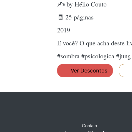
✍ by Hélio Couto
🧾 25 páginas
2019
E você? O que acha deste l
#sombra #psicologica #jung
Ver Descontos
Contato