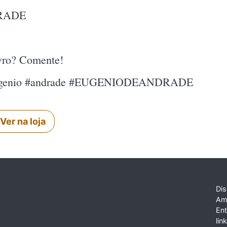
RADE
ivro? Comente!
#eugenio #andrade #EUGENIODEANDRADE
Ver na loja
Dis
Am
En
lin