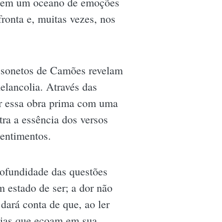
r em um oceano de emoções
ronta e, muitas vezes, nos
s sonetos de Camões revelam
lancolia. Através das
ar essa obra prima com uma
tra a essência dos versos
sentimentos.
rofundidade das questões
estado de ser; a dor não
ará conta de que, ao ler
cias que ecoam em sua