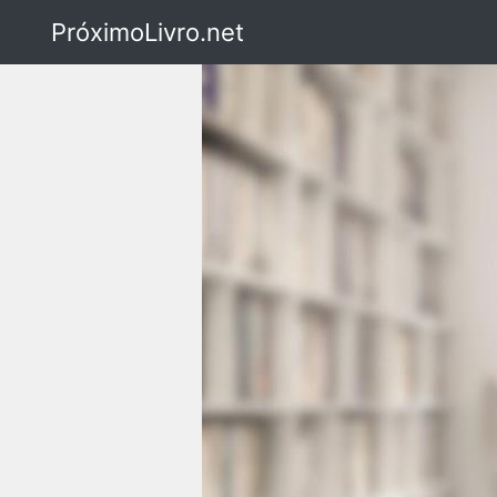
PróximoLivro.net