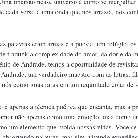
 Uma imersão nesse universo é como se mergulha
de cada verso é uma onda que nos arrasta, nos conf
s palavras eram armas e a poesia, um refúgio, o
 traduzir a complexidade do amor, da dor e da me
énio de Andrade, temos a oportunidade de revisit
Andrade, um verdadeiro maestro com as letras, fil
 nós como joias raras em um requintado colar de 
ão é apenas a técnica poética que encanta, mas a p
 amor não apenas como uma emoção, mas como um 
o um elemento que molda nossas vidas. Você se d
s absorvendo palavras, mas sim, vivendo experiên