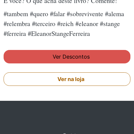
E você? O que acha deste livro? Comente!
#tambem #quero #falar #sobrevivente #alema
#relembra #terceiro #reich #eleanor #stange
#ferreira #EleanorStangeFerreira
Ver Descontos
Ver na loja