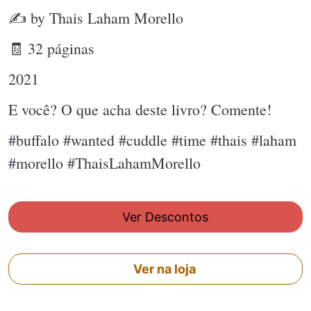
✍ by Thais Laham Morello
🧾 32 páginas
2021
E você? O que acha deste livro? Comente!
#buffalo #wanted #cuddle #time #thais #laham
#morello #ThaisLahamMorello
Ver Descontos
Ver na loja