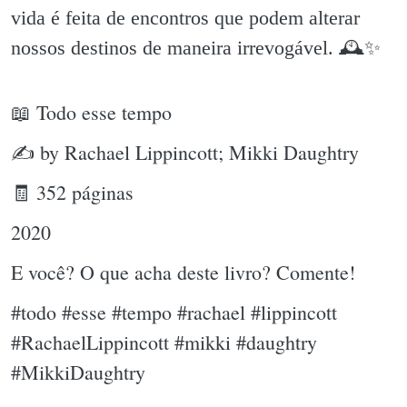
vida é feita de encontros que podem alterar
nossos destinos de maneira irrevogável. 🕰✨️
📖 Todo esse tempo
✍ by Rachael Lippincott; Mikki Daughtry
🧾 352 páginas
2020
E você? O que acha deste livro? Comente!
#todo #esse #tempo #rachael #lippincott
#RachaelLippincott #mikki #daughtry
#MikkiDaughtry