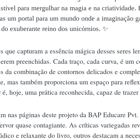
sistível para mergulhar na magia e na criatividade.
mas um portal para um mundo onde a imaginação ga
e do exuberante reino dos unicórnios. ✨️
s que capturam a essência mágica desses seres len
erem preenchidas. Cada traço, cada curva, é um c
vés da combinação de contornos delicados e complex
ade, mas também proporciona um espaço para reflex
r é, hoje, uma prática reconhecida, capaz de trazer
ram nas páginas deste projeto da BAP Educare Pvt
ervor quase contagiante. As críticas variegadas r
údico e relaxante do livro, outros destacam a ne