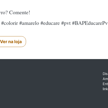
ivro? Comente!
o #colorir #amarelo #educare #pvt #BAPEducarePv
Ver na loja
Dis
Am
En
lin