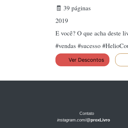
🧾 39 páginas
2019
E você? O que acha deste l
#vendas #sucesso #HelioCo
Ver Descontos
Contato
instagram.com
/
@proxLivro