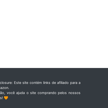
closure: Este site contém links de afiliado para a
azon.
tão, você ajuda o site comprando pelos nossos
ks! 🧡