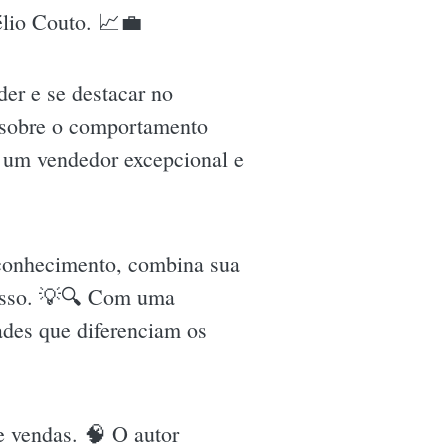
élio Couto. 📈💼
er e se destacar no
 sobre o comportamento
r um vendedor excepcional e
 conhecimento, combina sua
cesso. 💡🔍 Com uma
ades que diferenciam os
e vendas. 🧠 O autor