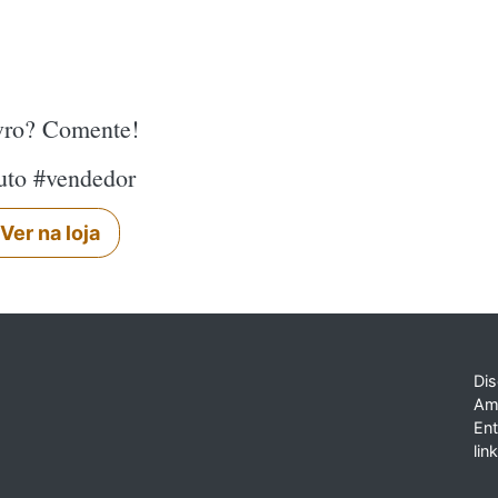
ivro? Comente!
uto #vendedor
Ver na loja
Dis
Am
En
lin